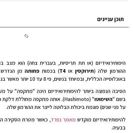
תוכן עניינים
היפותירואידיזם (או תת תריסיות, בעברית צחה) הוא מצב ב
ההורמון שלה (
תירוקסין
או
T4
) בכמות
פחותה
מן הנדרש. 
באוכלוסייה הכללית, ובמיוחד בנשים, פי 8 עד 10 יותר מאשר בגברים.
הסיבה הנפוצה ביותר להיפותירואידיזם הינה "מתקפה" על מע
בשם "
השימוטו
" (Hashimoto). אותה מתקפה מחוללת 
על פני שנים) פוגמת ביכולת הבלוטה לייצר את ההורמון שלה.
להיפותירואידיזם מוקדש
מאמר נפרד
, כאשר מטרת הסקירה הנ
בבעיה.