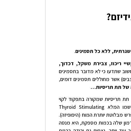
דיזם?
שגרתית, ללא כל תסמינים
.
י ריכוז, צבירת משקל, דכדוך,
 חשוב שתדעו כי לא מדובר בתסמינים
צבים) אשר מחוללים תסמינים דומים,
 של תת תריסיות…
 תת תריסיות שמקורה בתפקוד לקוי
(או בשמו המלא Thyroid Stimulating
ופרש מבלוטת יותרת המוח (היפופיזה).
רמון שלה בכמות מספקת, היא מנסה
רק כאשר המצב מחמיר עוד יותר, נצפית גם ירידה ברמת