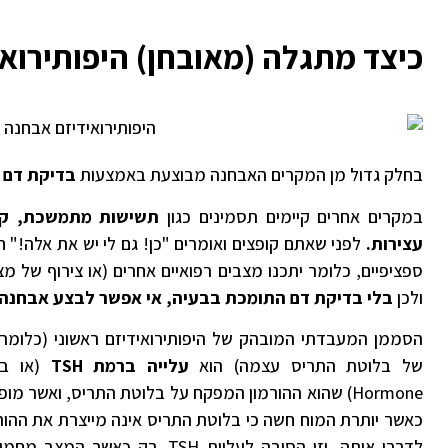
כיצד מתגלה (מאובחן) היפותירואי
בחלק גדול מן המקרים האבחנה מבוצעת באמצעות
בדיקת דם 
במקרים אחרים קיימים תסמינים כגון
תשישות מתמשכת, קשי
עצירות.
לפני שאתם קופצים ואומרים "כן! גם לי יש את אלה!"
ספציפיים, כלומר יתכנו מצבים רפואיים אחרים (או צירוף של מ
ולכן
בלי בדיקת דם התומכת בבעיה, אי אפשר לבצע אבחנה
הסממן המעבדתי המובהק של היפותירואידיזם ראשוני (כלומר
של בלוטת התריס עצמה) הוא
עלייה ברמת
TSH
Hormone) שהוא ההורמון המפקח על בלוטת התריס, ואשר מ
כאשר יותרת המוח חשה כי בלוטת התריס אינה מייצרת את ההו
לדרבן אותה, וזו הסיבה לעליית TSH. 