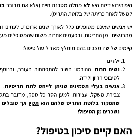
היפותירואידיזם היא
לא
מחלה מסכנת חיים (אלא אם מדובר
במ
למשל לאחר כריתה של בלוטת התריס).
יש אנשים שאינם מטופלים כלל לאורך שנים ארוכות. לעתים ז
מתרגשים" מן החריגות, ובפעמים אחרות משום שהמטופלים מעדי
קיימים שלושה מצבים בהם מומלץ מאד ליטול טיפול:
ילדים
נשים הרות
: ההורמון חשוב להתפתחות העובר, ובנוסף
לסיבוכי הריון ולידה.
אנשים בעלי תסמינים שניתן לייחס לתת תריסיות
, ו
צבירת משקל, עצירות. למען הסר כל ספק, מדובר בתסמי
שתפקוד בלוטת התריס שלהם הוא
תקין
אך סובלים 
נשכרים מן הטיפול!
האם קיים סיכון בטיפול?