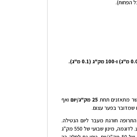
 הפחות).
 אשר מתאזנים תחת
25 מק"ג/יום
ואף
ו שמדובר בפער עצום.
תרופה חורגת מעבר ליום הנטילה.
מסיבה זו, ניתן לחלק את המינון בצורה "לא שווה" על פני השבוע. לדוגמה, מינון שבועי של 550 מק"ג
ניתן לחלק כך: 4 ימי נטילה של 100 מק"ג/יום + 3 ימי נטילה של 50 מק"ג/יום. ניתן גם לחלק כך