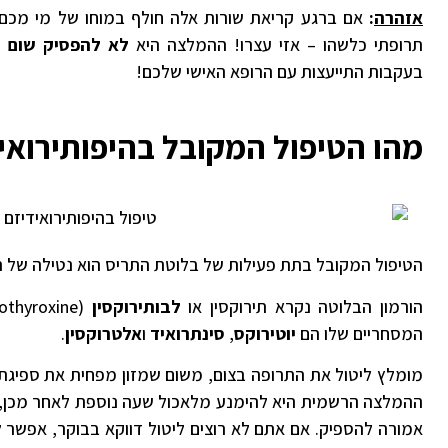
אזהרה
:
אם ברגע קריאת שורות אלה חולף במוחו של מי מכם 
תרופתי כלשהו – אזי עצרו! ההמלצה היא
לא להפסיק שום ת
בעקבות התייעצות עם הרופא האישי שלכם!
מהו הטיפול המקובל בהיפותירואי
הטיפול המקובל בתת פעילות של בלוטת התריס הוא נטילה של הו
הורמון הבלוטה נקרא תירוקסין או
לבותירוקסין
המסחריים שלו הם
יוטירוקס
,
סינתרואיד
ו
אלטרוקסין
.
מומלץ ליטול את התרופה בצום, משום שמזון מפחית את ספיג
ההמלצה הרשמית היא להימנע מלאכול שעה נוספת לאחר מכן, 
אמורה להספיק. אם אתם לא רוצים ליטול דווקא בבוקר, אפשר ל