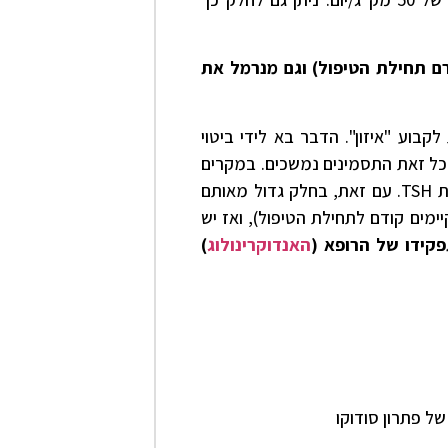
ם תחילת הטיפול) וגם מנרמל את
ון של TSH שנדרש על מנת לקבוע "איזון". הדבר בא לידי ביטוי
וך הטווח" ובכל זאת התסמינים נמשכים. במקרים
אלו ניתן להגדיל קלות את המינון על מנת להוריד מעט את רמת TSH. עם זאת, בחלק גדול מאותם
ימים קודם לתחילת הטיפול), ואז יש
פקידו של הרופא (
האנדוקרינולוג
)