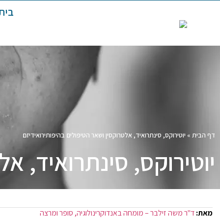
בית
דף הבית
»
יוטירוקס, סינתרואיד, אלטרוקסין ושאר הטיפולים בהיפותירואידיזם
יוטירוקס, סינתרואיד, אל
מאת:
ד"ר משה זילבר – מומחה באנדוקרינולוגיה, סופר ומרצה