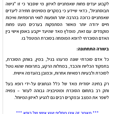
לקבוע יעדים פחות שאפתניים לאיזון. מי שסבור כי זו "גישה
תבוסתנית", כדאי שיידע כי במקרים מסוימים חתירה ליעדים
שאפתניים כרוכה בהרבה יותר תופעות לוואי תרופתיות ואיכות
חיים ירודה יותר מאשר הסתפקות בערכים מעט פחות
מוקפדים. עם זאת, מומלץ מאד שהיעד ייקבע באופן אישי בין
האדם הסוכרתי לרופא המומחה בסוכרת המטפל בו.
בשורה התחתונה:
כל אדם סוכרתי שונה מרעהו בגיל, במין, בוותק הסוכרת,
בתפקוד הכליות והכבד, במחלות הרקע, בתרופות שהוא נוטל
לסוכרת ולבעיות רפואיות אחרות, וכמובן בהעדפה אישית.
רק בחינה יסודית מאד של כלל הנתונים על-ידי רופא בעל
ותק רב בתחום הסוכרת ומוטיבציה גבוהה לעזור – צפויה
לשפר את המצב ובמקרים רבים גם להגיע לאיזון המיוחל.
*** מאמר זה
אינו
מחליף יעוץ אישי של רופא ***