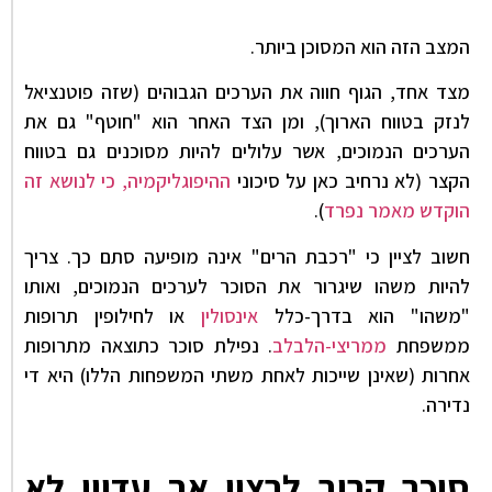
המצב הזה הוא המסוכן ביותר.
מצד אחד, הגוף חווה את הערכים הגבוהים (שזה פוטנציאל
לנזק בטווח הארוך), ומן הצד האחר הוא "חוטף" גם את
הערכים הנמוכים, אשר עלולים להיות מסוכנים גם בטווח
הקצר (לא נרחיב כאן על סיכוני
ההיפוגליקמיה, כי לנושא זה
הוקדש מאמר נפרד
).
חשוב לציין כי "רכבת הרים" אינה מופיעה סתם כך. צריך
להיות משהו שיגרור את הסוכר לערכים הנמוכים, ואותו
"משהו" הוא בדרך-כלל
אינסולין
או לחילופין תרופות
ממשפחת
ממריצי-הלבלב
. נפילת סוכר כתוצאה מתרופות
אחרות (שאינן שייכות לאחת משתי המשפחות הללו) היא די
נדירה.
סוכר קרוב לרצוי אך עדיין לא